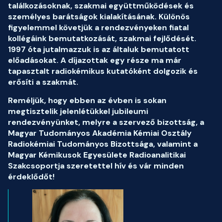
találkozásoknak, szakmai együttműködések és
személyes barátságok kialakításának. Különös
figyelemmel követjük a rendezvényeken fiatal
kollégáink bemutatkozását, szakmai fejlődését.
1997 óta jutalmazzuk is az általuk bemutatott
előadásokat. A díjazottak egy része ma már
tapasztalt radiokémikus kutatóként dolgozik és
erősíti a szakmát.
Reméljük, hogy ebben az évben is sokan
megtisztelik jelenlétükkel jubileumi
rendezvényünket, melyre a szervező bizottság, a
Magyar Tudományos Akadémia Kémiai Osztály
Radiokémiai Tudományos Bizottsága, valamint a
Magyar Kémikusok Egyesülete Radioanalitikai
Szakcsoportja szeretettel hív és vár minden
érdeklődőt!