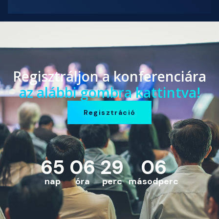
Regisztráljon a konferenciára
az alábbi gombra kattintva!
Regisztráció
65
06
29
05
nap
óra
perc
másodperc